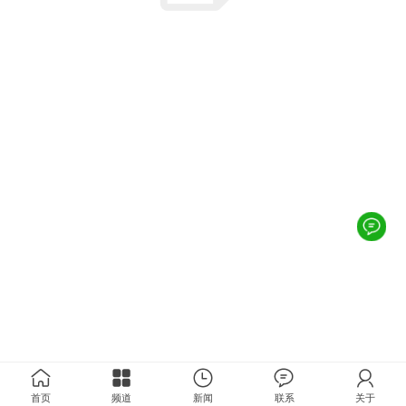
首页
频道
新闻
联系
关于